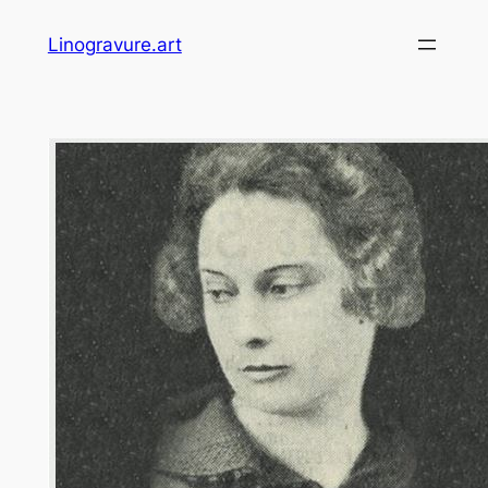
Skip
Linogravure.art
to
content