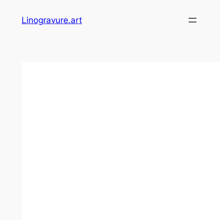
Skip
Linogravure.art
to
content